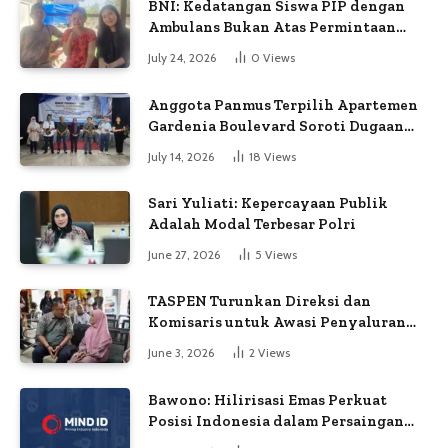
BNI: Kedatangan Siswa PIP dengan
Ambulans Bukan Atas Permintaan
Petugas
July 24, 2026
0
Views
Anggota Panmus Terpilih Apartemen
Gardenia Boulevard Soroti Dugaan
Kejanggalan Voting
July 14, 2026
18
Views
Sari Yuliati: Kepercayaan Publik
Adalah Modal Terbesar Polri
June 27, 2026
5
Views
TASPEN Turunkan Direksi dan
Komisaris untuk Awasi Penyaluran
Gaji Ke-13
June 3, 2026
2
Views
Bawono: Hilirisasi Emas Perkuat
Posisi Indonesia dalam Persaingan
Industri Global