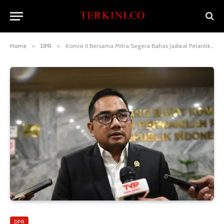
Home
»
DPR
»
Komisi II Bersama Mitra Segera Bahas Jadwal Pelantikan Kepala Daerah Terpilih Hasil Pilkada 2024
DPR