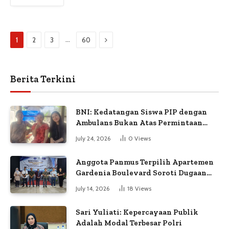
Next
…
1
2
3
60
Berita Terkini
BNI: Kedatangan Siswa PIP dengan
Ambulans Bukan Atas Permintaan
Petugas
July 24, 2026
0
Views
Anggota Panmus Terpilih Apartemen
Gardenia Boulevard Soroti Dugaan
Kejanggalan Voting
July 14, 2026
18
Views
Sari Yuliati: Kepercayaan Publik
Adalah Modal Terbesar Polri