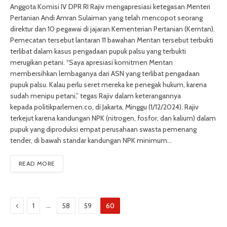
Anggota Komisi IV DPR RI Rajiv mengapresiasi ketegasan Menteri
Pertanian Andi Amran Sulaiman yang telah mencopot seorang
direktur dan 10 pegawai di jajaran Kementerian Pertanian (Kemtan).
Pemecatan tersebut lantaran 11 bawahan Mentan tersebut terbukti
terlibat dalam kasus pengadaan pupuk palsu yang terbukti
merugikan petani. “Saya apresiasi komitmen Mentan
membersihkan lembaganya dari ASN yang terlibat pengadaan
pupuk palsu. Kalau perlu seret mereka ke penegak hukum, karena
sudah menipu petani,” tegas Rajiv dalam keterangannya
kepada politikparlemen.co, di Jakarta, Minggu (1/12/2024). Rajiv
terkejut karena kandungan NPK (nitrogen, fosfor, dan kalium) dalam
pupuk yang diproduksi empat perusahaan swasta pemenang
tender, di bawah standar kandungan NPK minimum…
READ MORE
Previous
…
1
58
59
60