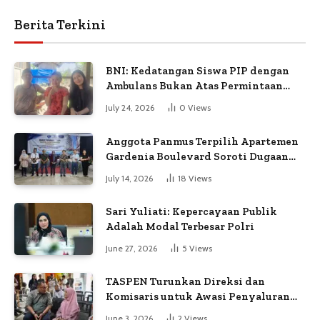
Berita Terkini
BNI: Kedatangan Siswa PIP dengan
Ambulans Bukan Atas Permintaan
Petugas
July 24, 2026
0
Views
Anggota Panmus Terpilih Apartemen
Gardenia Boulevard Soroti Dugaan
Kejanggalan Voting
July 14, 2026
18
Views
Sari Yuliati: Kepercayaan Publik
Adalah Modal Terbesar Polri
June 27, 2026
5
Views
TASPEN Turunkan Direksi dan
Komisaris untuk Awasi Penyaluran
Gaji Ke-13
June 3, 2026
2
Views