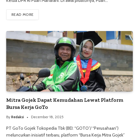
Ketua DPR RI Puan Maharani. Di awal pidatonya, Puan…
READ MORE
Mitra Gojek Dapat Kemudahan Lewat Platform
Bursa Kerja GoTo
By
Redaksi
December 18, 2025
PT GoTo Gojek Tokopedia Tbk (BEI: “GOTO”/ “Perusahaan”)
meluncurkan inisiatif terbaru, platform “Bursa Kerja Mitra Gojek”