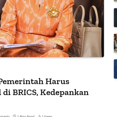
 Pemerintah Harus
 di BRICS, Kedepankan
mments
2 Mins Read
1
Views