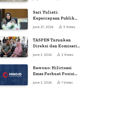
Soroti Dugaan
Kejanggalan Voting
Sari Yuliati:
Kepercayaan Publik
Adalah Modal Terbesar
June 27, 2026
5
Views
Polri
TASPEN Turunkan
Direksi dan Komisaris
untuk Awasi
June 3, 2026
2
Views
Penyaluran Gaji Ke-13
Bawono: Hilirisasi
Emas Perkuat Posisi
Indonesia dalam
June 3, 2026
1
Views
Persaingan Industri
Global