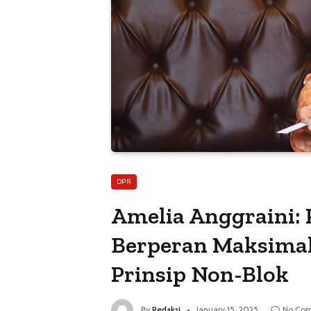
DPR
Amelia Anggraini:
Berperan Maksimal
Prinsip Non-Blok
By
Redaksi
January 15, 2025
No Co