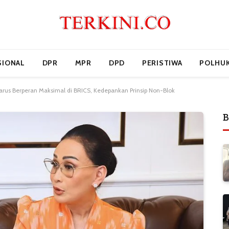
SIONAL
DPR
MPR
DPD
PERISTIWA
POLHU
arus Berperan Maksimal di BRICS, Kedepankan Prinsip Non-Blok
B