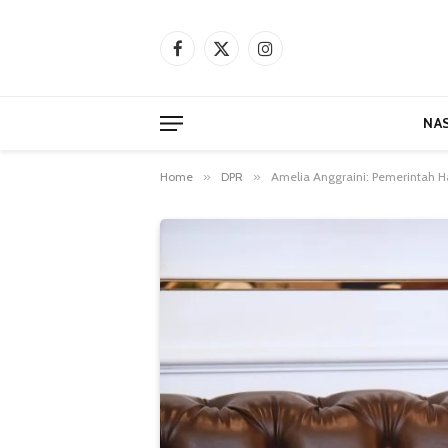
Facebook
X
Instagram
(Twitter)
NA
Home
»
DPR
»
Amelia Anggraini: Pemerintah H