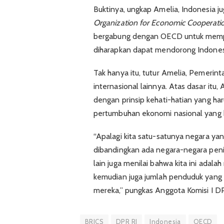
Buktinya, ungkap Amelia, Indonesia j
Organization for Economic Cooperat
bergabung dengan OECD untuk memperk
diharapkan dapat mendorong Indones
Tak hanya itu, tutur Amelia, Pemerin
internasional lainnya. Atas dasar i
dengan prinsip kehati-hatian yang har
pertumbuhan ekonomi nasional yang b
“Apalagi kita satu-satunya negara ya
dibandingkan ada negara-negara penin
lain juga menilai bahwa kita ini adala
kemudian juga jumlah penduduk yang 
mereka,” pungkas Anggota Komisi I DPR
BRICS
DPR RI
Indonesia
OECD