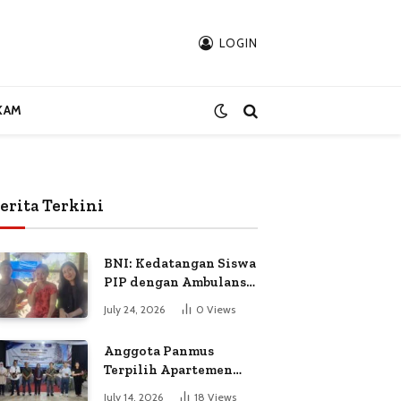
LOGIN
KAM
erita Terkini
BNI: Kedatangan Siswa
PIP dengan Ambulans
Bukan Atas
July 24, 2026
0
Views
Permintaan Petugas
Anggota Panmus
Terpilih Apartemen
Gardenia Boulevard
July 14, 2026
18
Views