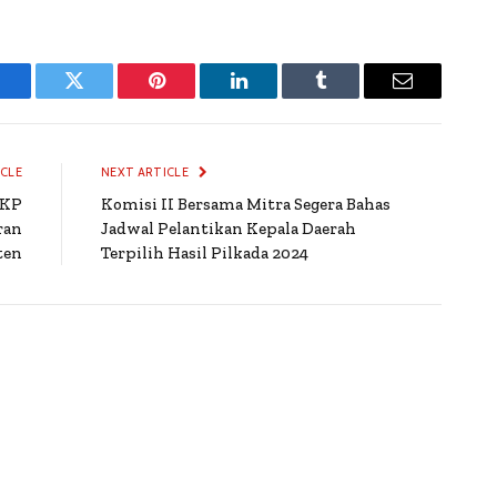
Facebook
Twitter
Pinterest
LinkedIn
Tumblr
Email
ICLE
NEXT ARTICLE
KKP
Komisi II Bersama Mitra Segera Bahas
ran
Jadwal Pelantikan Kepala Daerah
ten
Terpilih Hasil Pilkada 2024