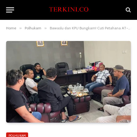
Home
»
Polhukam
»
Bawaslu dan KPU Bungkam! Cuti Petahana AT-FM di PSU Banggai Diduga Tak Pernah Ada
POLHUKAM