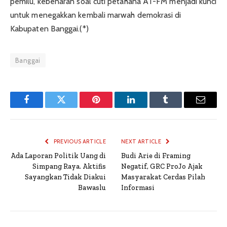
pemilu, kebenaran soal cuti petahana AT-FM menjadi kunci
untuk menegakkan kembali marwah demokrasi di
Kabupaten Banggai.(*)
Banggai
Facebook
Twitter
Pinterest
LinkedIn
Tumblr
Email
PREVIOUS ARTICLE
NEXT ARTICLE
Ada Laporan Politik Uang di
Budi Arie di Framing
Simpang Raya. Aktifis
Negatif, GRC ProJo Ajak
Sayangkan Tidak Diakui
Masyarakat Cerdas Pilah
Bawaslu
Informasi