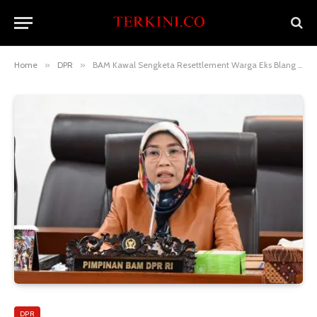
Home
»
DPR
»
BAM Kawal Sengketa Resettlement Warga Eks Blang Lancang dan Rancong
DPR