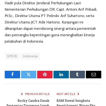
Hadir pula Direktur Jenderal Perhubungan Laut
Kementerian Perhubungan DR. Capt. Antoni Arif Pribadi,
M.Sc., Direktur Utama PT Pelindo Arif Suhartono, serta
Direktur Utama JICT Ade Hartono. Kunjungan ini
diharapkan dapat mendorong sinergi antara pemerintah
dan pemangku kepentingan guna meningkatkan kinerja
pelabuhan di Indonesia.
DPR RI
Indonesia
Facebook
Twitter
Pinterest
LinkedIn
Tumblr
Email
PREVIOUS ARTICLE
NEXT ARTICLE
Rocky Candra Desak
BAM Kawal Sengketa
Pertamina Tanggung Jawab
Resettlement Warga Eks