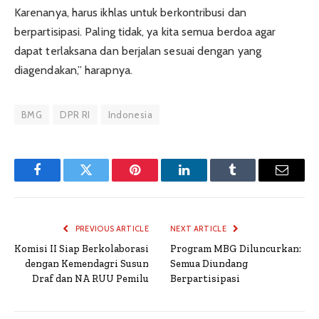
Karenanya, harus ikhlas untuk berkontribusi dan
berpartisipasi. Paling tidak, ya kita semua berdoa agar
dapat terlaksana dan berjalan sesuai dengan yang
diagendakan,” harapnya.
BMG
DPR RI
Indonesia
Facebook
Twitter
Pinterest
LinkedIn
Tumblr
Email
PREVIOUS ARTICLE
NEXT ARTICLE
Komisi II Siap Berkolaborasi
Program MBG Diluncurkan:
dengan Kemendagri Susun
Semua Diundang
Draf dan NA RUU Pemilu
Berpartisipasi