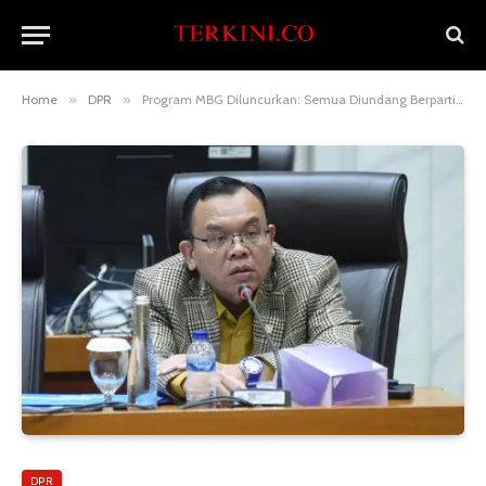
Home
»
DPR
»
Program MBG Diluncurkan: Semua Diundang Berpartisipasi
DPR