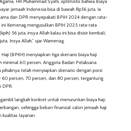
i Agama, HR Muhammad Syafii, optimistis bahwa Biaya
ibayar jemaah Indonesia bisa di bawah Rp56 juta. Ia
ama dan DPR menyepakati BPIH 2024 dengan rata-
n ini Kemenag mengusulkan BPIH 2025 rata-rata
ih) 56 juta, insya Allah kalau ini bisa disisir kembali,
juta. Insya Allah,” ujar Wamenag.
Haji (BPKH) menyiapkan tiga skenario biaya haji
h minimal 60 persen. Anggota Badan Pelaksana
 pihaknya telah menyiapkan skenario dengan porsi
r 60 persen, 70 persen, dan 80 persen, tergantung
an DPR.
mbil langkah konkret untuk menurunkan biaya haji,
rbangan, sehingga beban finansial calon jemaah haji
kualitas layanan.