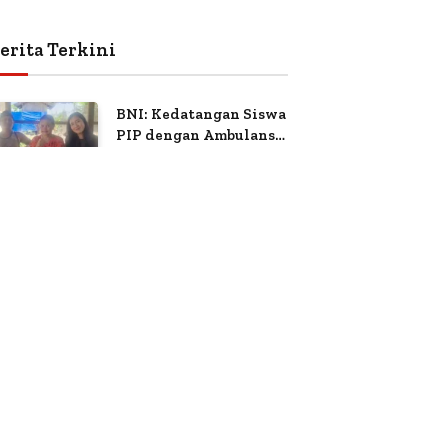
erita Terkini
BNI: Kedatangan Siswa
PIP dengan Ambulans
Bukan Atas
July 24, 2026
0
Views
Permintaan Petugas
Anggota Panmus
Terpilih Apartemen
Gardenia Boulevard
July 14, 2026
18
Views
Soroti Dugaan
Kejanggalan Voting
Sari Yuliati:
Kepercayaan Publik
Adalah Modal Terbesar
June 27, 2026
5
Views
Polri
TASPEN Turunkan
Direksi dan Komisaris