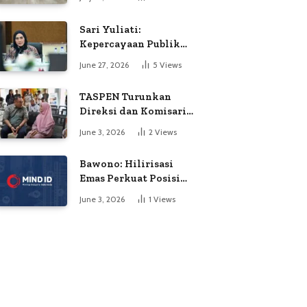
Soroti Dugaan
Kejanggalan Voting
Sari Yuliati:
Kepercayaan Publik
Adalah Modal Terbesar
June 27, 2026
5
Views
Polri
TASPEN Turunkan
Direksi dan Komisaris
untuk Awasi
June 3, 2026
2
Views
Penyaluran Gaji Ke-13
Bawono: Hilirisasi
Emas Perkuat Posisi
Indonesia dalam
June 3, 2026
1
Views
Persaingan Industri
Global