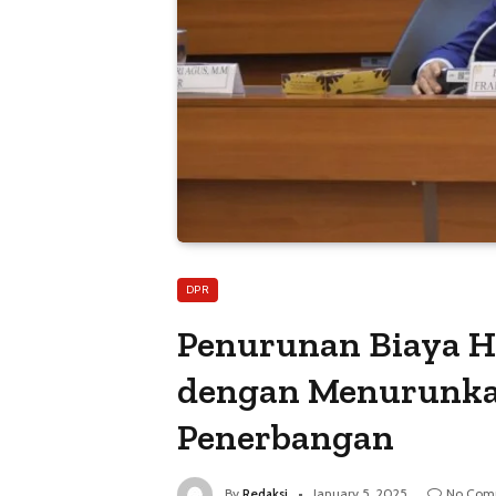
DPR
Penurunan Biaya H
dengan Menurunka
Penerbangan
By
Redaksi
January 5, 2025
No Com