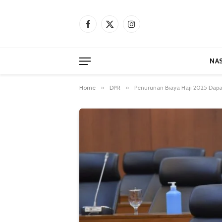
Facebook
X
Instagram
(Twitter)
NA
Home
»
DPR
»
Penurunan Biaya Haji 2025 Dap