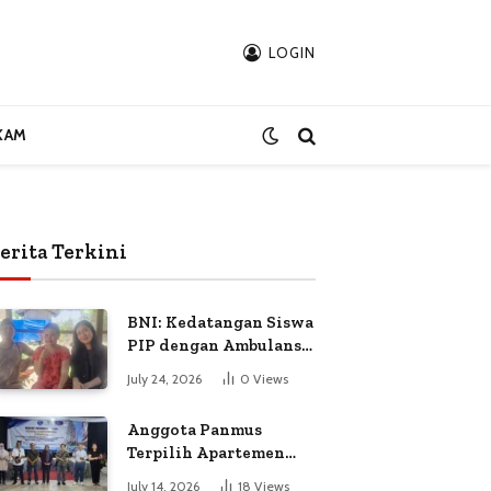
LOGIN
KAM
erita Terkini
BNI: Kedatangan Siswa
PIP dengan Ambulans
Bukan Atas
July 24, 2026
0
Views
Permintaan Petugas
Anggota Panmus
Terpilih Apartemen
Gardenia Boulevard
July 14, 2026
18
Views