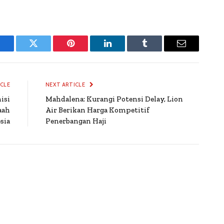
Facebook
Twitter
Pinterest
LinkedIn
Tumblr
Email
ICLE
NEXT ARTICLE
isi
Mahdalena: Kurangi Potensi Delay, Lion
aah
Air Berikan Harga Kompetitif
sia
Penerbangan Haji