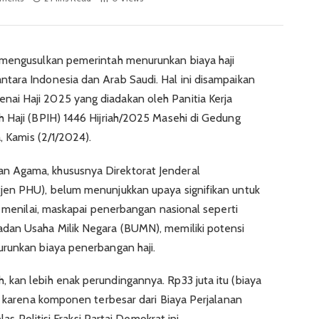
 mengusulkan pemerintah menurunkan biaya haji
tara Indonesia dan Arab Saudi. Hal ini disampaikan
i Haji 2025 yang diadakan oleh Panitia Kerja
 Haji (BPIH) 1446 Hijriah/2025 Masehi di Gedung
, Kamis (2/1/2024).
 Agama, khususnya Direktorat Jenderal
jen PHU), belum menunjukkan upaya signifikan untuk
a menilai, maskapai penerbangan nasional seperti
dan Usaha Milik Negara (BUMN), memiliki potensi
urunkan biaya penerbangan haji.
kan lebih enak perundingannya. Rp33 juta itu (biaya
gi karena komponen terbesar dari Biaya Perjalanan
las Politisi Fraksi Partai Demokrat ini.