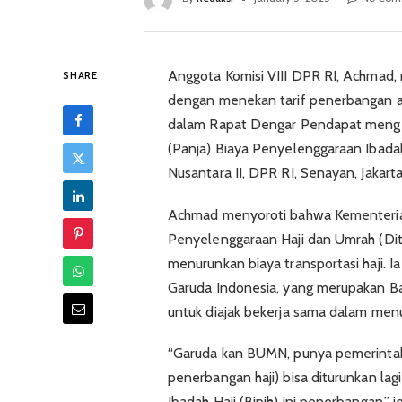
Anggota Komisi VIII DPR RI, Achmad,
SHARE
dengan menekan tarif penerbangan an
dalam Rapat Dengar Pendapat mengena
(Panja) Biaya Penyelenggaraan Ibadah
Nusantara II, DPR RI, Senayan, Jakarta
Achmad menyoroti bahwa Kementerian
Penyelenggaraan Haji dan Umrah (Dit
menurunkan biaya transportasi haji. I
Garuda Indonesia, yang merupakan Ba
untuk diajak bekerja sama dalam men
“Garuda kan BUMN, punya pemerintah, 
penerbangan haji) bisa diturunkan la
Ibadah Haji (Bipih) ini penerbangan,” je