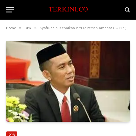
Home
»
DPR
»
Syafruddin: Kenaikan PPN 12 Persen Amanat UU HPP, Diharapkan Optimal bagi Perekonomian
DPR