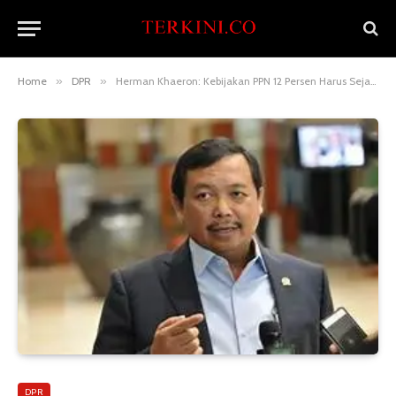
Home
»
DPR
»
Herman Khaeron: Kebijakan PPN 12 Persen Harus Sejalan dengan Perlindungan Masyarakat Rentan
DPR