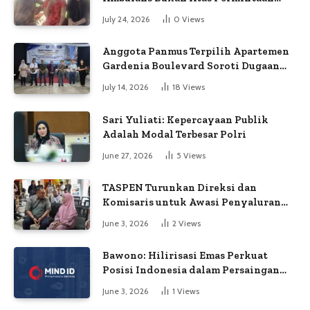
Petugas
July 24, 2026
0
Views
Anggota Panmus Terpilih Apartemen
Gardenia Boulevard Soroti Dugaan
Kejanggalan Voting
July 14, 2026
18
Views
Sari Yuliati: Kepercayaan Publik
Adalah Modal Terbesar Polri
June 27, 2026
5
Views
TASPEN Turunkan Direksi dan
Komisaris untuk Awasi Penyaluran
Gaji Ke-13
June 3, 2026
2
Views
Bawono: Hilirisasi Emas Perkuat
Posisi Indonesia dalam Persaingan
Industri Global
June 3, 2026
1
Views