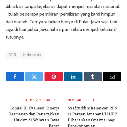
dibiarkan tanpa kejelasan dapat menjadi masalah nasional.
“Itulah beberapa pemikiran-pemikiran yang kami himpun
dari daerah. Ternyata bukan hanya di Pulau Jawa saja tapi
juga di luar pulau Jawa hal ini pun selalu menjadi keluhan,”
tutupnya.
DPR
Indonesia
Facebook
Twitter
Pinterest
LinkedIn
Tumblr
Email
PREVIOUS ARTICLE
NEXT ARTICLE
Komisi III Evaluasi Kinerja
Syafruddin: Kenaikan PPN
Keamanan dan Penegakkan
12 Persen Amanat UU HPP,
Hukum di Wilayah Jawa
Diharapkan Optimal bagi
Barat
Perekonomian