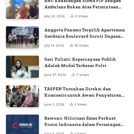
BNI: Kedatangan Siswa PIP dengan
Ambulans Bukan Atas Permintaan
Petugas
July 24, 2026
0
Views
Anggota Panmus Terpilih Apartemen
Gardenia Boulevard Soroti Dugaan
Kejanggalan Voting
July 14, 2026
18
Views
Sari Yuliati: Kepercayaan Publik
Adalah Modal Terbesar Polri
June 27, 2026
5
Views
TASPEN Turunkan Direksi dan
Komisaris untuk Awasi Penyaluran
Gaji Ke-13
June 3, 2026
2
Views
Bawono: Hilirisasi Emas Perkuat
Posisi Indonesia dalam Persaingan
Industri Global
June 3, 2026
1
Views