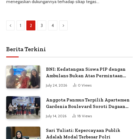
menegaskan dukungannya terhadap sikap tegas…
Previous
Next
1
2
3
4
Berita Terkini
BNI: Kedatangan Siswa PIP dengan
Ambulans Bukan Atas Permintaan
Petugas
July 24, 2026
0
Views
Anggota Panmus Terpilih Apartemen
Gardenia Boulevard Soroti Dugaan
Kejanggalan Voting
July 14, 2026
18
Views
Sari Yuliati: Kepercayaan Publik
Adalah Modal Terbesar Polri