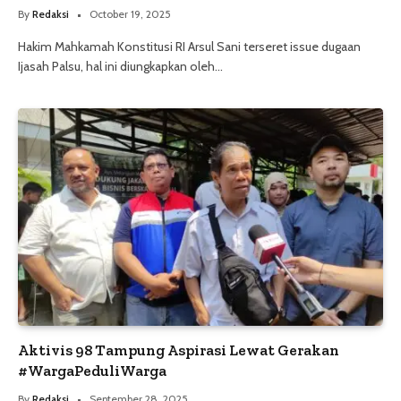
By
Redaksi
October 19, 2025
Hakim Mahkamah Konstitusi RI Arsul Sani terseret issue dugaan
Ijasah Palsu, hal ini diungkapkan oleh…
Aktivis 98 Tampung Aspirasi Lewat Gerakan
#WargaPeduliWarga
By
Redaksi
September 28, 2025