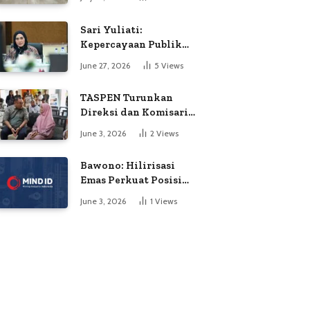
Soroti Dugaan
Kejanggalan Voting
Sari Yuliati:
Kepercayaan Publik
Adalah Modal Terbesar
June 27, 2026
5
Views
Polri
TASPEN Turunkan
Direksi dan Komisaris
untuk Awasi
June 3, 2026
2
Views
Penyaluran Gaji Ke-13
Bawono: Hilirisasi
Emas Perkuat Posisi
Indonesia dalam
June 3, 2026
1
Views
Persaingan Industri
Global