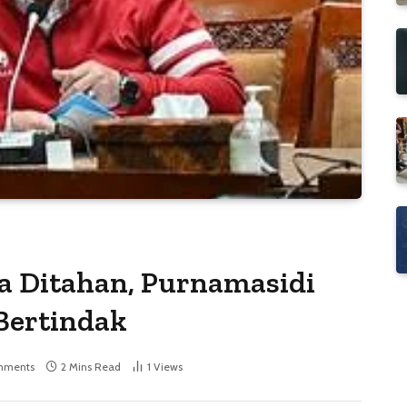
a Ditahan, Purnamasidi
Bertindak
mments
2 Mins Read
1
Views