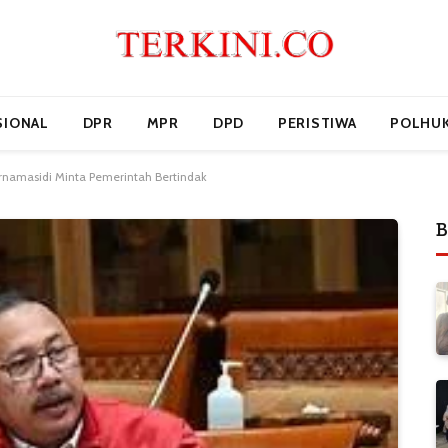
SIONAL
DPR
MPR
DPD
PERISTIWA
POLHU
urnamasidi Minta Pemerintah Bertindak
B