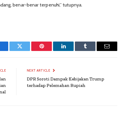
dang, benar-benar terpenuhi,” tutupnya.
Facebook
Twitter
Pinterest
LinkedIn
Tumblr
Email
ICLE
NEXT ARTICLE
dan
DPR Soroti Dampak Kebijakan Trump
ian
terhadap Pelemahan Rupiah
nal