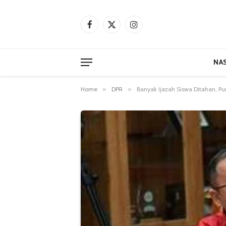
Facebook
X
Instagram
(Twitter)
NA
Home
»
DPR
»
Banyak Ijazah Siswa Ditahan, P