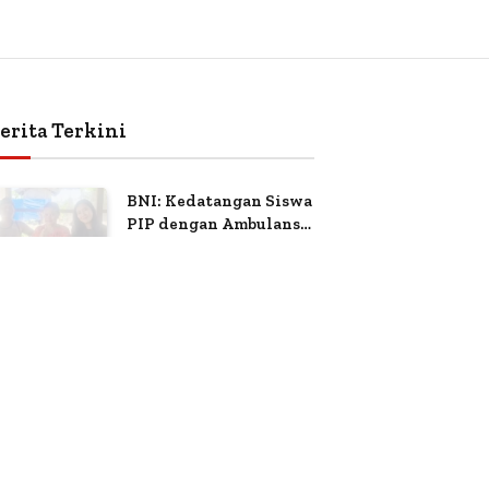
erita Terkini
BNI: Kedatangan Siswa
PIP dengan Ambulans
Bukan Atas
July 24, 2026
0
Views
Permintaan Petugas
Anggota Panmus
Terpilih Apartemen
Gardenia Boulevard
July 14, 2026
18
Views
Soroti Dugaan
Kejanggalan Voting
Sari Yuliati:
Kepercayaan Publik
Adalah Modal Terbesar
June 27, 2026
5
Views
Polri