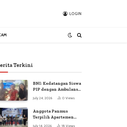
LOGIN
KAM
erita Terkini
BNI: Kedatangan Siswa
PIP dengan Ambulans
Bukan Atas
July 24, 2026
0
Views
Permintaan Petugas
Anggota Panmus
Terpilih Apartemen
Gardenia Boulevard
July 14, 2026
18
Views