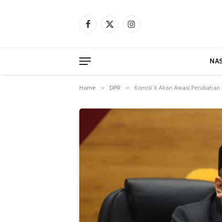
Facebook
X
Instagram
(Twitter)
NA
Home
»
DPR
»
Komisi X Akan Awasi Perubahan 