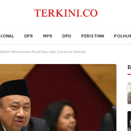
SIONAL
DPR
MPR
DPD
PERISTIWA
POLHU
Sistem Penerimaan Murid Baru dari Zonasi ke Domisili
B