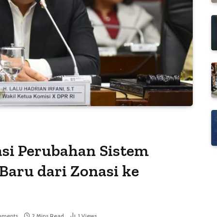
si Perubahan Sistem
aru dari Zonasi ke
mments
2 Mins Read
1
Views