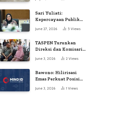
Soroti Dugaan
Kejanggalan Voting
Sari Yuliati:
Kepercayaan Publik
Adalah Modal Terbesar
June 27, 2026
5
Views
Polri
TASPEN Turunkan
Direksi dan Komisaris
untuk Awasi
June 3, 2026
2
Views
Penyaluran Gaji Ke-13
Bawono: Hilirisasi
Emas Perkuat Posisi
Indonesia dalam
June 3, 2026
1
Views
Persaingan Industri
Global