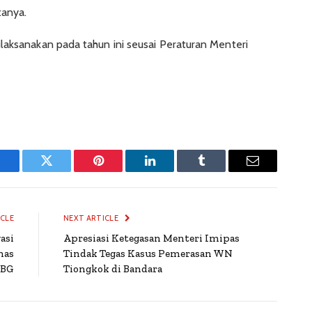
tanya.
laksanakan pada tahun ini seusai Peraturan Menteri
Facebook
Twitter
Pinterest
LinkedIn
Tumblr
Email
ICLE
NEXT ARTICLE
asi
Apresiasi Ketegasan Menteri Imipas
nas
Tindak Tegas Kasus Pemerasan WN
MBG
Tiongkok di Bandara