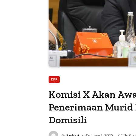
DPR
Komisi X Akan Awa
Penerimaan Murid B
Domisili
By
Redaksi
February 2, 2025
No Co