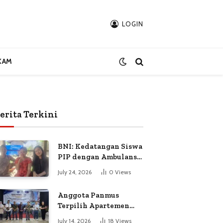
LOGIN
KAM
erita Terkini
BNI: Kedatangan Siswa
PIP dengan Ambulans
Bukan Atas
July 24, 2026
0
Views
Permintaan Petugas
Anggota Panmus
Terpilih Apartemen
Gardenia Boulevard
July 14, 2026
18
Views