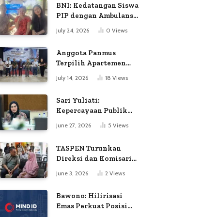
BNI: Kedatangan Siswa
PIP dengan Ambulans
Bukan Atas
July 24, 2026
0
Views
Permintaan Petugas
Anggota Panmus
Terpilih Apartemen
Gardenia Boulevard
July 14, 2026
18
Views
Soroti Dugaan
Kejanggalan Voting
Sari Yuliati:
Kepercayaan Publik
Adalah Modal Terbesar
June 27, 2026
5
Views
Polri
TASPEN Turunkan
Direksi dan Komisaris
untuk Awasi
June 3, 2026
2
Views
Penyaluran Gaji Ke-13
Bawono: Hilirisasi
Emas Perkuat Posisi
Indonesia dalam