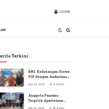
LOGIN
KAM
erita Terkini
BNI: Kedatangan Siswa
PIP dengan Ambulans
Bukan Atas
July 24, 2026
0
Views
Permintaan Petugas
Anggota Panmus
Terpilih Apartemen
Gardenia Boulevard
July 14, 2026
18
Views