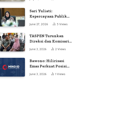
Soroti Dugaan
Kejanggalan Voting
Sari Yuliati:
Kepercayaan Publik
Adalah Modal Terbesar
June 27, 2026
5
Views
Polri
TASPEN Turunkan
Direksi dan Komisaris
untuk Awasi
June 3, 2026
2
Views
Penyaluran Gaji Ke-13
Bawono: Hilirisasi
Emas Perkuat Posisi
Indonesia dalam
June 3, 2026
1
Views
Persaingan Industri
Global