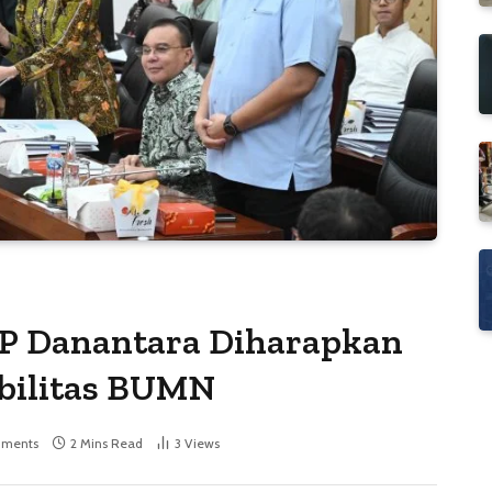
P Danantara Diharapkan
abilitas BUMN
ments
2 Mins Read
3
Views