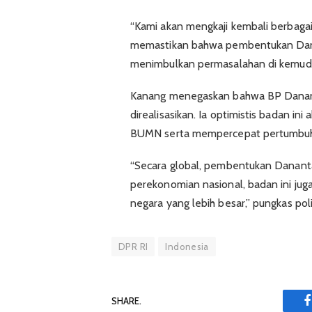
“Kami akan mengkaji kembali berbaga
memastikan bahwa pembentukan Danan
menimbulkan permasalahan di kemudian
Kanang menegaskan bahwa BP Dananta
direalisasikan. Ia optimistis badan in
BUMN serta mempercepat pertumbuh
“Secara global, pembentukan Danantar
perekonomian nasional, badan ini ju
negara yang lebih besar,” pungkas poli
DPR RI
Indonesia
SHARE.