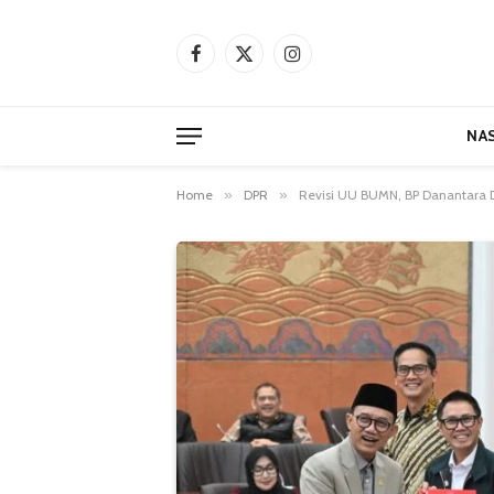
Facebook
X
Instagram
(Twitter)
NA
Home
»
DPR
»
Revisi UU BUMN, BP Danantara D