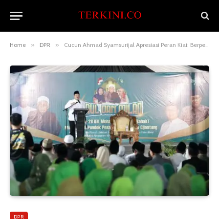
Home
»
DPR
»
Cucun Ahmad Syamsurijal Apresiasi Peran Kiai: Berperan Besar Cerdaskan Kehidupan Bangsa!
DPR