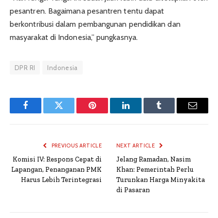
pesantren. Bagaimana pesantren tentu dapat
berkontribusi dalam pembangunan pendidikan dan
masyarakat di Indonesia,” pungkasnya.
DPR RI
Indonesia
Facebook
Twitter
Pinterest
LinkedIn
Tumblr
Email
PREVIOUS ARTICLE
NEXT ARTICLE
Komisi IV: Respons Cepat di
Jelang Ramadan, Nasim
Lapangan, Penanganan PMK
Khan: Pemerintah Perlu
Harus Lebih Terintegrasi
Turunkan Harga Minyakita
di Pasaran