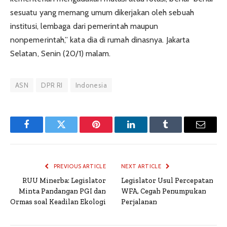
sesuatu yang memang umum dikerjakan oleh sebuah
institusi, lembaga dari pemerintah maupun
nonpemerintah,” kata dia di rumah dinasnya. Jakarta
Selatan, Senin (20/1) malam.
ASN
DPR RI
Indonesia
Facebook
Twitter
Pinterest
LinkedIn
Tumblr
Email
PREVIOUS ARTICLE
NEXT ARTICLE
RUU Minerba: Legislator
Legislator Usul Percepatan
Minta Pandangan PGI dan
WFA, Cegah Penumpukan
Ormas soal Keadilan Ekologi
Perjalanan