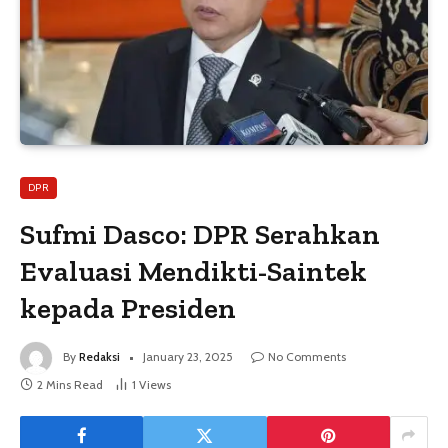
DPR
Sufmi Dasco: DPR Serahkan
Evaluasi Mendikti-Saintek
kepada Presiden
By
Redaksi
January 23, 2025
No Comments
2 Mins Read
1
Views