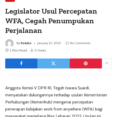
Legislator Usul Percepatan
WFA, Cegah Penumpukan
Perjalanan
By
Redaksi
January 23, 2025
No Comments
2 Mins Read
0
Views
Anggota Komisi V DPR RI, Teguh Iswara Suardi,
menyatakan dukungannya terhadap usulan Kementerian
Perhubungan (Kemenhub) mengenai percepatan
penerapan kebijakan work from anywhere (WFA) bagi
masyarakat menjelang libur Lebaran 2025. Usulan ini