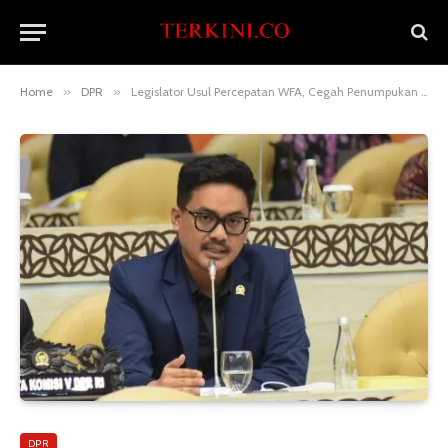
Home
»
DPR
»
Legislator Usul Percepatan WFA, Cegah Penumpukan Perjalanan
DPR