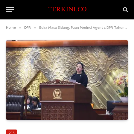
Home
»
DPR
»
Buka Masa Sidang, Puan Merinci Agenda DPR Tahun 2025
DPR