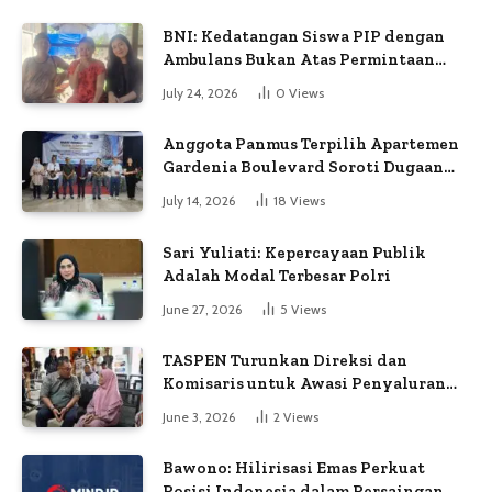
BNI: Kedatangan Siswa PIP dengan
Ambulans Bukan Atas Permintaan
Petugas
July 24, 2026
0
Views
Anggota Panmus Terpilih Apartemen
Gardenia Boulevard Soroti Dugaan
Kejanggalan Voting
July 14, 2026
18
Views
Sari Yuliati: Kepercayaan Publik
Adalah Modal Terbesar Polri
June 27, 2026
5
Views
TASPEN Turunkan Direksi dan
Komisaris untuk Awasi Penyaluran
Gaji Ke-13
June 3, 2026
2
Views
Bawono: Hilirisasi Emas Perkuat
Posisi Indonesia dalam Persaingan