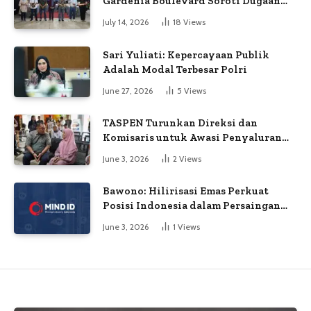
Gardenia Boulevard Soroti Dugaan
Kejanggalan Voting
July 14, 2026
18
Views
Sari Yuliati: Kepercayaan Publik
Adalah Modal Terbesar Polri
June 27, 2026
5
Views
TASPEN Turunkan Direksi dan
Komisaris untuk Awasi Penyaluran
Gaji Ke-13
June 3, 2026
2
Views
Bawono: Hilirisasi Emas Perkuat
Posisi Indonesia dalam Persaingan
Industri Global
June 3, 2026
1
Views