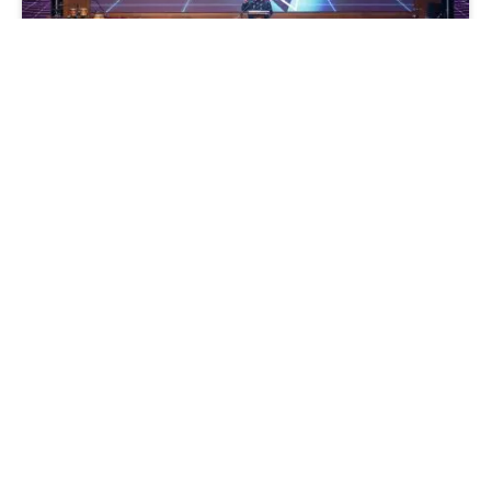
DPR
DPR: TVR Parlemen
Tunjukkan Konsistensi
Sampaikan Informasi Objektif,
Transparan, dan Edukatif
By
Redaksi
January 17, 2025
No Comments
2 Mins Read
2
Views