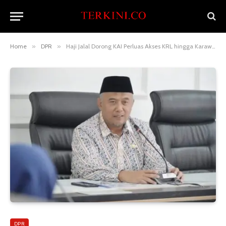
Home
»
DPR
»
Haji Jalal Dorong KAI Perluas Akses KRL hingga Karawang dan Purwakarta
DPR