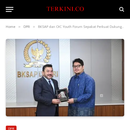
Home
»
DPR
»
BKSAP dan OIC Youth Forum Sepakat Perkuat Dukungan untuk Palestina
DPR