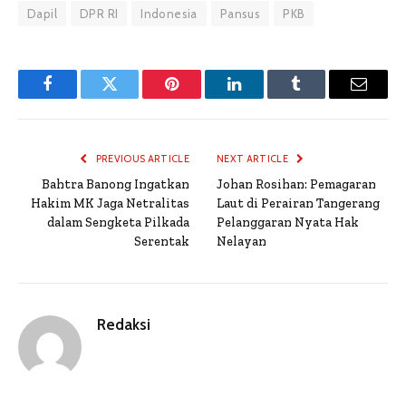
Dapil
DPR RI
Indonesia
Pansus
PKB
Facebook
Twitter
Pinterest
LinkedIn
Tumblr
Email
PREVIOUS ARTICLE
NEXT ARTICLE
Bahtra Banong Ingatkan
Johan Rosihan: Pemagaran
Hakim MK Jaga Netralitas
Laut di Perairan Tangerang
dalam Sengketa Pilkada
Pelanggaran Nyata Hak
Serentak
Nelayan
Redaksi