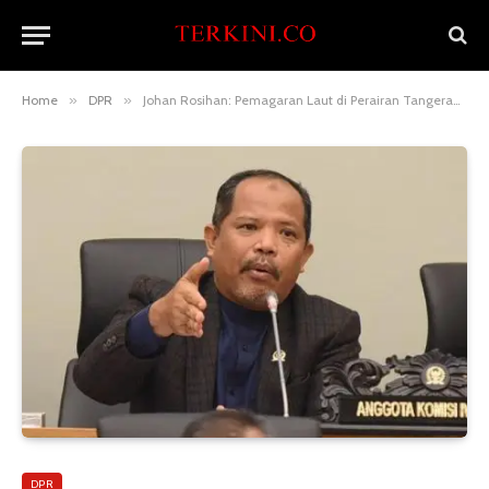
Home
»
DPR
»
Johan Rosihan: Pemagaran Laut di Perairan Tangerang Pelanggaran Nyata Hak Nelayan
DPR