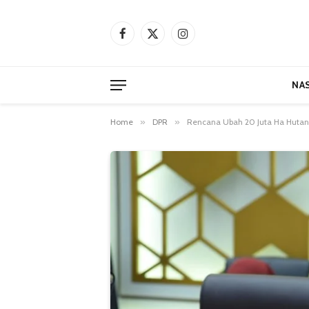
Facebook
X
Instagram
(Twitter)
NA
Home
»
DPR
»
Rencana Ubah 20 Juta Ha Hutan