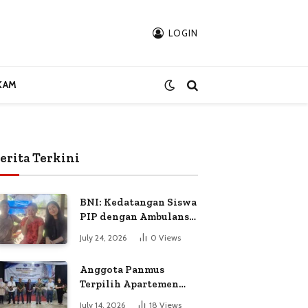
LOGIN
KAM
erita Terkini
BNI: Kedatangan Siswa
PIP dengan Ambulans
Bukan Atas
July 24, 2026
0
Views
Permintaan Petugas
Anggota Panmus
Terpilih Apartemen
Gardenia Boulevard
July 14, 2026
18
Views