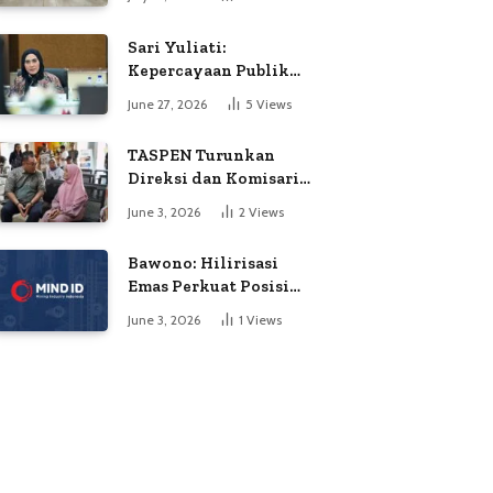
Soroti Dugaan
Kejanggalan Voting
Sari Yuliati:
Kepercayaan Publik
Adalah Modal Terbesar
June 27, 2026
5
Views
Polri
TASPEN Turunkan
Direksi dan Komisaris
untuk Awasi
June 3, 2026
2
Views
Penyaluran Gaji Ke-13
Bawono: Hilirisasi
Emas Perkuat Posisi
Indonesia dalam
June 3, 2026
1
Views
Persaingan Industri
Global