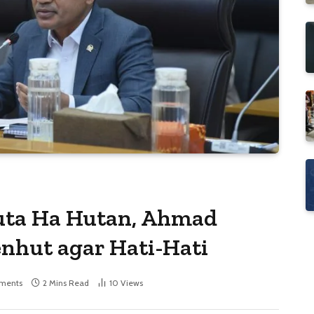
uta Ha Hutan, Ahmad
nhut agar Hati-Hati
ments
2 Mins Read
10
Views