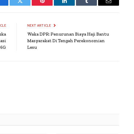
Facebook
Twitter
Pinterest
LinkedIn
Tumblr
Email
ICLE
NEXT ARTICLE
uka
Waka DPR: Penurunan Biaya Haji Bantu
asi
Masyarakat Di Tengah Perekonomian
 6G
Lesu