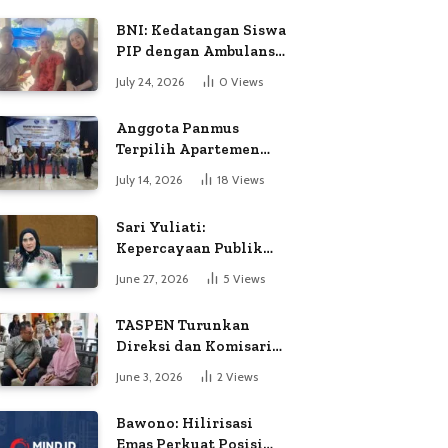
BNI: Kedatangan Siswa
PIP dengan Ambulans
Bukan Atas
July 24, 2026
0
Views
Permintaan Petugas
Anggota Panmus
Terpilih Apartemen
Gardenia Boulevard
July 14, 2026
18
Views
Soroti Dugaan
Kejanggalan Voting
Sari Yuliati:
Kepercayaan Publik
Adalah Modal Terbesar
June 27, 2026
5
Views
Polri
TASPEN Turunkan
Direksi dan Komisaris
untuk Awasi
June 3, 2026
2
Views
Penyaluran Gaji Ke-13
Bawono: Hilirisasi
Emas Perkuat Posisi