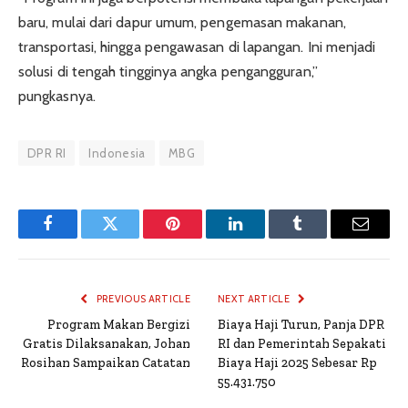
baru, mulai dari dapur umum, pengemasan makanan,
transportasi, hingga pengawasan di lapangan. Ini menjadi
solusi di tengah tingginya angka pengangguran,”
pungkasnya.
DPR RI
Indonesia
MBG
Facebook
Twitter
Pinterest
LinkedIn
Tumblr
Email
PREVIOUS ARTICLE
NEXT ARTICLE
Program Makan Bergizi
Biaya Haji Turun, Panja DPR
Gratis Dilaksanakan, Johan
RI dan Pemerintah Sepakati
Rosihan Sampaikan Catatan
Biaya Haji 2025 Sebesar Rp
55.431.750