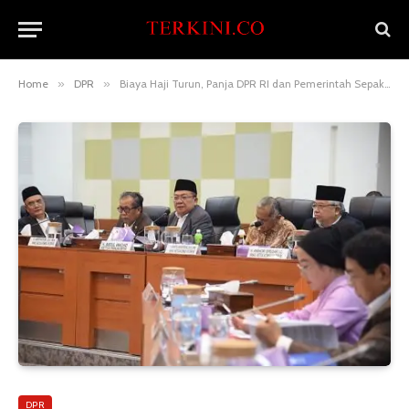
Home
»
DPR
»
Biaya Haji Turun, Panja DPR RI dan Pemerintah Sepakati Biaya Haji 2025 Sebesar Rp 55.431.750
DPR