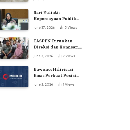
Soroti Dugaan
Kejanggalan Voting
Sari Yuliati:
Kepercayaan Publik
Adalah Modal Terbesar
June 27, 2026
5
Views
Polri
TASPEN Turunkan
Direksi dan Komisaris
untuk Awasi
June 3, 2026
2
Views
Penyaluran Gaji Ke-13
Bawono: Hilirisasi
Emas Perkuat Posisi
Indonesia dalam
June 3, 2026
1
Views
Persaingan Industri
Global