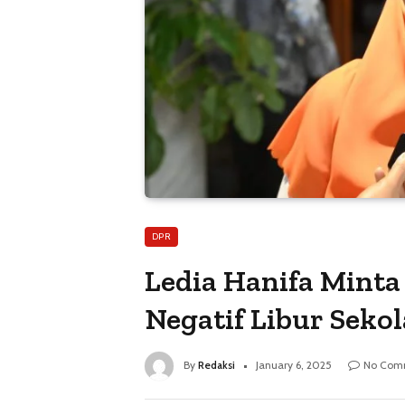
DPR
Ledia Hanifa Minta K
Negatif Libur Sek
By
Redaksi
January 6, 2025
No Com