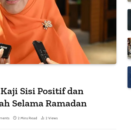
aji Sisi Positif dan
olah Selama Ramadan
ments
2 Mins Read
2
Views