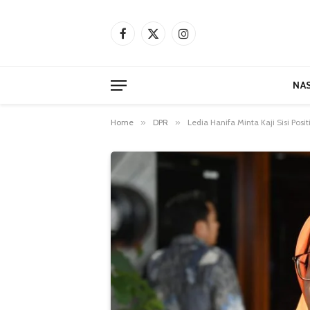
Facebook
X
Instagram
(Twitter)
NA
Home
»
DPR
»
Ledia Hanifa Minta Kaji Sisi Po