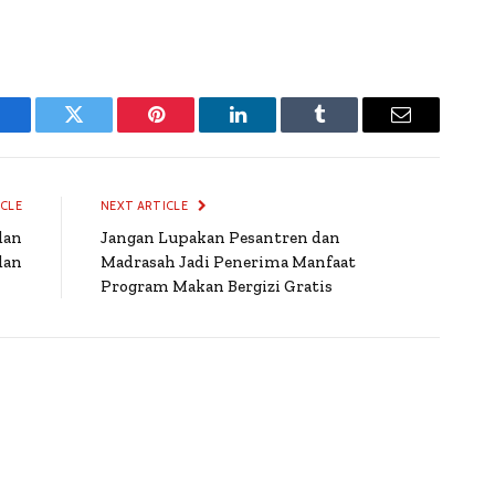
Facebook
Twitter
Pinterest
LinkedIn
Tumblr
Email
ICLE
NEXT ARTICLE
dan
Jangan Lupakan Pesantren dan
dan
Madrasah Jadi Penerima Manfaat
Program Makan Bergizi Gratis