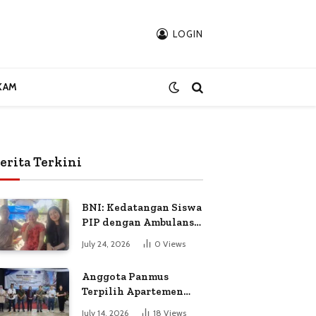
LOGIN
KAM
erita Terkini
BNI: Kedatangan Siswa
PIP dengan Ambulans
Bukan Atas
July 24, 2026
0
Views
Permintaan Petugas
Anggota Panmus
Terpilih Apartemen
Gardenia Boulevard
July 14, 2026
18
Views