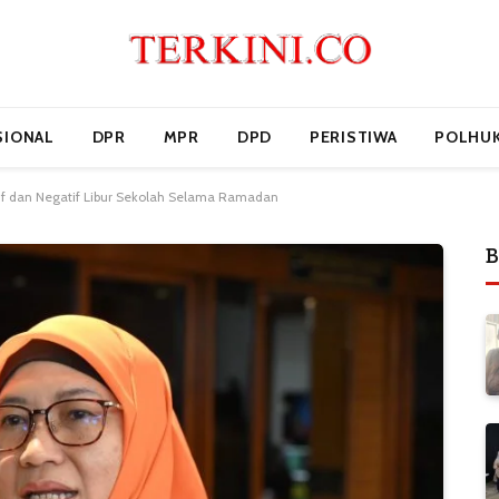
SIONAL
DPR
MPR
DPD
PERISTIWA
POLHU
sitif dan Negatif Libur Sekolah Selama Ramadan
B