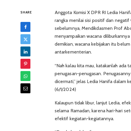
Anggota Komisi X DPR RI Ledia Hanifa
SHARE
rangka menilai sisi positif dan negat
sebelumnya, Mendikdasmen Prof Ab
menyampaikan wacana diliburkannya
demikian, wacana kebijakan itu belum
antarkementerian.
“Nah kalau kita mau, katakanlah ada ta
penugasan-penugasan. Penugasannya ap
dicermati,” jelas Ledia Hanifa dalam
(6/1/2024)
Kalaupun tidak libur, lanjut Ledia, e
selama Ramadan, karena hari-hari sete
efektif kegiatan-kegiatannya.