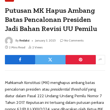
Putusan MK Hapus Ambang
Batas Pencalonan Presiden
Jadi Bahan Revisi UU Pemilu
By
Redaksi
January 3, 2025
No Comments
2 Mins Read
2
Views
Mahkamah Konstitusi (MK) menghapus ambang batas
pencalonan presiden atau
presidential threshold
yang
diatur dalam Pasal 222 Undang-Undang Pemilu Nomor 7
Tahun 2017. Keputusan ini tertuang dalam putusan perkara
nomor 62/PUU-XXII/2024, yang dibacakan oleh Ketua MK