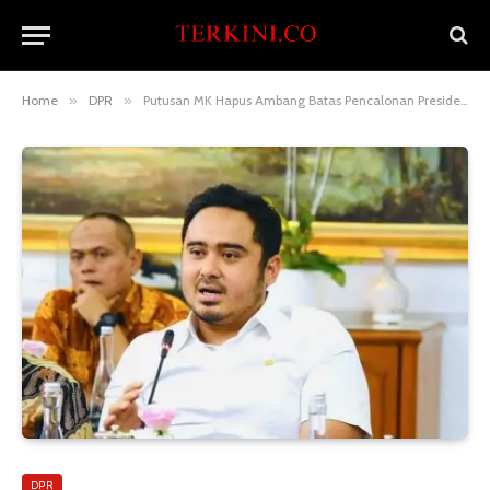
Home
»
DPR
»
Putusan MK Hapus Ambang Batas Pencalonan Presiden Jadi Bahan Revisi UU Pemilu
DPR