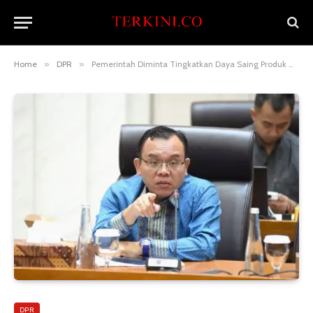
Home
»
DPR
»
Pemerintah Diminta Tingkatkan Daya Saing Produk UMKM dan Ekonomi Kreatif Indonesia
DPR