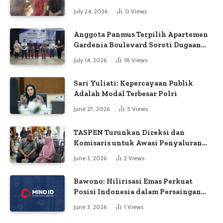
Petugas
July 24, 2026
0
Views
Anggota Panmus Terpilih Apartemen
Gardenia Boulevard Soroti Dugaan
Kejanggalan Voting
July 14, 2026
18
Views
Sari Yuliati: Kepercayaan Publik
Adalah Modal Terbesar Polri
June 27, 2026
5
Views
TASPEN Turunkan Direksi dan
Komisaris untuk Awasi Penyaluran
Gaji Ke-13
June 3, 2026
2
Views
Bawono: Hilirisasi Emas Perkuat
Posisi Indonesia dalam Persaingan
Industri Global
June 3, 2026
1
Views