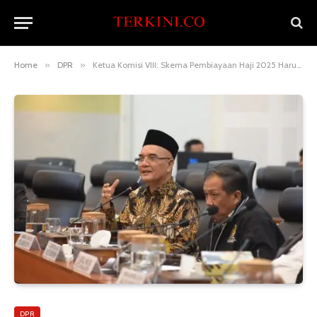
Home
»
DPR
»
Ketua Komisi VIII: Skema Pembiayaan Haji 2025 Harus Lebih Ringan bagi Jemaah
DPR