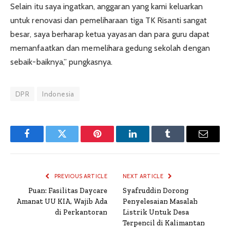
Selain itu saya ingatkan, anggaran yang kami keluarkan
untuk renovasi dan pemeliharaan tiga TK Risanti sangat
besar, saya berharap ketua yayasan dan para guru dapat
memanfaatkan dan memelihara gedung sekolah dengan
sebaik-baiknya,” pungkasnya.
DPR
Indonesia
Facebook
Twitter
Pinterest
LinkedIn
Tumblr
Email
PREVIOUS ARTICLE
NEXT ARTICLE
Puan: Fasilitas Daycare
Syafruddin Dorong
Amanat UU KIA, Wajib Ada
Penyelesaian Masalah
di Perkantoran
Listrik Untuk Desa
Terpencil di Kalimantan