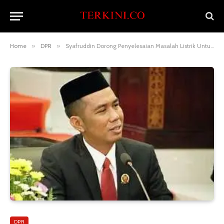
Home
»
DPR
»
Syafruddin Dorong Penyelesaian Masalah Listrik Untuk Desa Terpencil di Kalimantan Timur
DPR