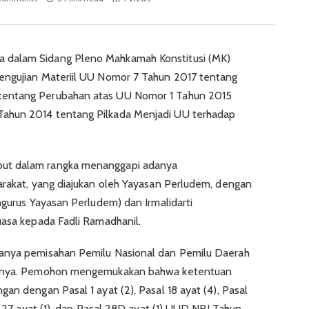
 dalam Sidang Pleno Mahkamah Konstitusi (MK)
engujian Materiil UU Nomor 7 Tahun 2017 tentang
tentang Perubahan atas UU Nomor 1 Tahun 2015
ahun 2014 tentang Pilkada Menjadi UU terhadap
ut dalam rangka menanggapi adanya
arakat, yang diajukan oleh Yayasan Perludem, dengan
ngurus Yayasan Perludem) dan Irmalidarti
uasa kepada Fadli Ramadhanil.
danya pemisahan Pemilu Nasional dan Pemilu Daerah
duanya. Pemohon mengemukakan bahwa ketentuan
an dengan Pasal 1 ayat (2), Pasal 18 ayat (4), Pasal
l 27 ayat (1), dan Pasal 28D ayat (1) UUD NRI Tahun