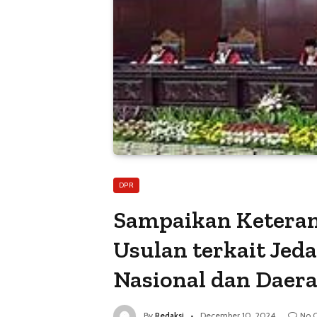
DPR
Sampaikan Keteran
Usulan terkait Jed
Nasional dan Daer
By
Redaksi
December 10, 2024
No 