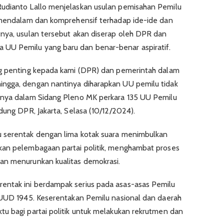
udianto Lallo menjelaskan usulan pemisahan Pemilu
n mendalam dan komprehensif terhadap ide-ide dan
tnya, usulan tersebut akan diserap oleh DPR dan
UU Pemilu yang baru dan benar-benar aspiratif.
ng penting kepada kami (DPR) dan pemerintah dalam
ngga, dengan nantinya diharapkan UU pemilu tidak
pnya dalam Sidang Pleno MK perkara 135 UU Pemilu
dung DPR, Jakarta, Selasa (10/12/2024).
 serentak dengan lima kotak suara menimbulkan
kan pelembagaan partai politik, menghambat proses
an menurunkan kualitas demokrasi.
entak ini berdampak serius pada asas-asas Pemilu
) UUD 1945. Keserentakan Pemilu nasional dan daerah
u bagi partai politik untuk melakukan rekrutmen dan