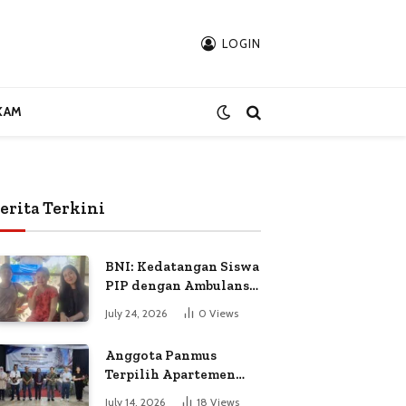
LOGIN
KAM
erita Terkini
BNI: Kedatangan Siswa
PIP dengan Ambulans
Bukan Atas
July 24, 2026
0
Views
Permintaan Petugas
Anggota Panmus
Terpilih Apartemen
Gardenia Boulevard
July 14, 2026
18
Views