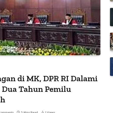
gan di MK, DPR RI Dalami
a Dua Tahun Pemilu
ah
Comments
5 Mins Read
1
Views