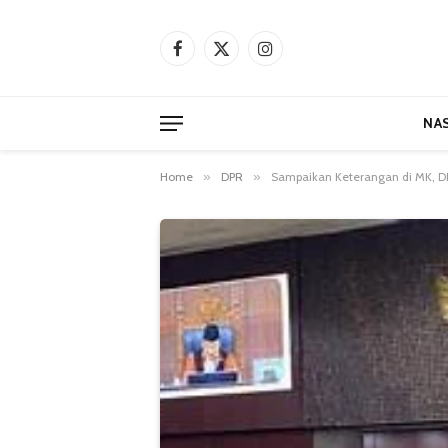
Facebook
X
Instagram
(Twitter)
NA
Home
»
DPR
»
Sampaikan Keterangan di MK, DP