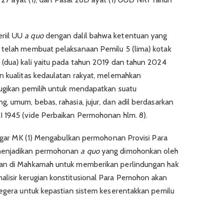
riil UU
a quo
dengan dalil bahwa ketentuan yang
telah membuat pelaksanaan Pemilu 5 (lima) kotak
(dua) kali yaitu pada tahun 2019 dan tahun 2024
n kualitas kedaulatan rakyat, melemahkan
rugikan pemilih untuk mendapatkan suatu
, umum, bebas, rahasia, jujur, dan adil berdasarkan
I 1945 (vide Perbaikan Permohonan hlm. 8).
 agar MK (1) Mengabulkan permohonan Provisi Para
 menjadikan permohonan
a quo
yang dimohonkan oleh
aan di Mahkamah untuk memberikan perlindungan hak
lisir kerugian konstitusional Para Pemohon akan
segera untuk kepastian sistem keserentakkan pemilu