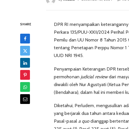
DPR RI menyampaikan keterangannya
SHARE
Perkara 135/PUU-XXII/2024 Perihal P
Pemilu dan UU Nomor 8 Tahun 2015 
tentang Penetapan Perppu Nomor 1 T
UUD NRI 1945.
Penyampaian Keterangan DPR terseb
permohonan
judicial review
dari masy
diwakili oleh Nur Agustyati (Ketua Pe
(Bendahara), dalam hal ini memberi k
Diketahui, Perludem, mengusulkan a
yang berjarak dua tahun antara ke
Pasal-pasal
a quo
dianggap bertentang
22E ayat (1), Pasal 22E ayat (5), Pasa