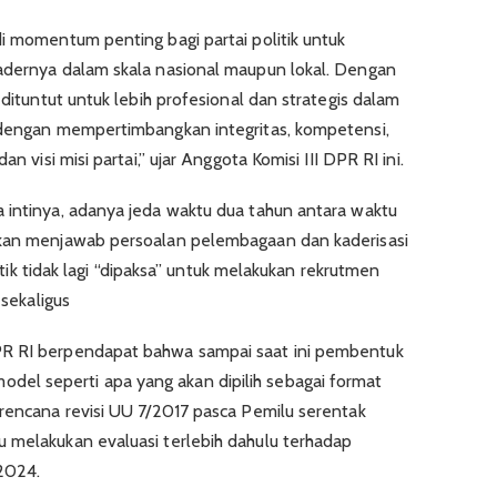
di momentum penting bagi partai politik untuk
kadernya dalam skala nasional maupun lokal. Dengan
 dituntut untuk lebih profesional dan strategis dalam
, dengan mempertimbangkan integritas, kompetensi,
n visi misi partai,” ujar Anggota Komisi III DPR RI ini.
 intinya, adanya jeda waktu dua tahun antara waktu
akan menjawab persoalan pelembagaan dan kaderisasi
olitik tidak lagi “dipaksa” untuk melakukan rekrutmen
 sekaligus
PR RI berpendapat bahwa sampai saat ini pembentuk
el seperti apa yang akan dipilih sebagai format
 rencana revisi UU 7/2017 pasca Pemilu serentak
 melakukan evaluasi terlebih dahulu terhadap
2024.