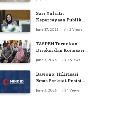
Soroti Dugaan
Kejanggalan Voting
Sari Yuliati:
Kepercayaan Publik
Adalah Modal Terbesar
June 27, 2026
5
Views
Polri
TASPEN Turunkan
Direksi dan Komisaris
untuk Awasi
June 3, 2026
2
Views
Penyaluran Gaji Ke-13
Bawono: Hilirisasi
Emas Perkuat Posisi
Indonesia dalam
June 3, 2026
1
Views
Persaingan Industri
Global