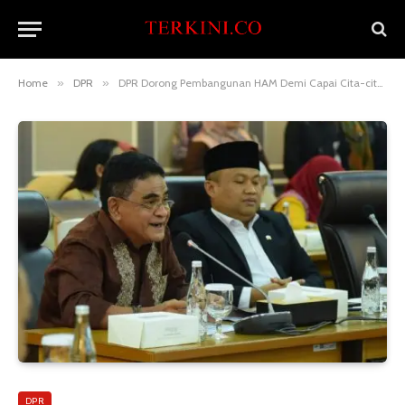
Home
»
DPR
»
DPR Dorong Pembangunan HAM Demi Capai Cita-cita Indonesia Emas
DPR