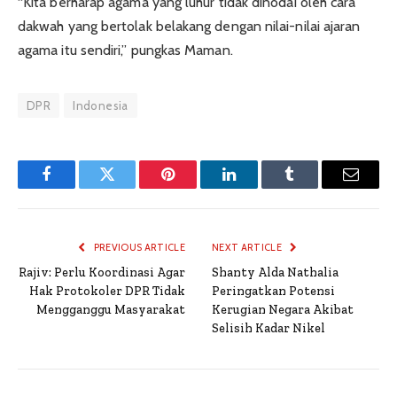
“Kita berharap agama yang luhur tidak dinodai oleh cara
dakwah yang bertolak belakang dengan nilai-nilai ajaran
agama itu sendiri,” pungkas Maman.
DPR
Indonesia
Facebook
Twitter
Pinterest
LinkedIn
Tumblr
Email
PREVIOUS ARTICLE
NEXT ARTICLE
Rajiv: Perlu Koordinasi Agar
Shanty Alda Nathalia
Hak Protokoler DPR Tidak
Peringatkan Potensi
Mengganggu Masyarakat
Kerugian Negara Akibat
Selisih Kadar Nikel