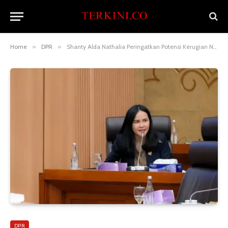
Home
»
DPR
»
Shanty Alda Nathalia Peringatkan Potensi Kerugian Negara Akibat Selisih Kadar Nikel
DPR