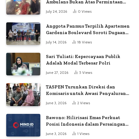
Ambulans Bukan Atas Permintaan
Petugas
July 24, 2026
0
Views
Anggota Panmus Terpilih Apartemen
Gardenia Boulevard Soroti Dugaan
Kejanggalan Voting
July 14, 2026
18
Views
Sari Yuliati: Kepercayaan Publik
Adalah Modal Terbesar Polri
June 27, 2026
5
Views
TASPEN Turunkan Direksi dan
Komisaris untuk Awasi Penyaluran
Gaji Ke-13
June 3, 2026
2
Views
Bawono: Hilirisasi Emas Perkuat
Posisi Indonesia dalam Persaingan
Industri Global
June 3, 2026
1
Views