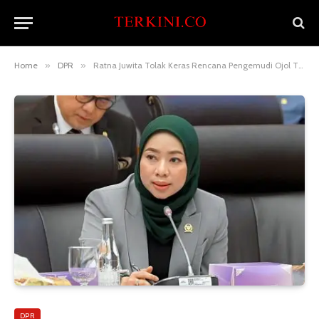
Home
»
DPR
»
Ratna Juwita Tolak Keras Rencana Pengemudi Ojol Tidak Dapat Subsidi BBM
DPR