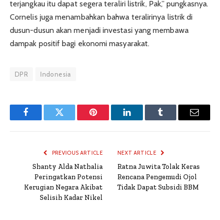
terjangkau itu dapat segera teraliri listrik, Pak,” pungkasnya.
Cornelis juga menambahkan bahwa teralirinya listrik di
dusun-dusun akan menjadi investasi yang membawa
dampak positif bagi ekonomi masyarakat.
DPR
Indonesia
Facebook
Twitter
Pinterest
LinkedIn
Tumblr
Email
PREVIOUS ARTICLE
NEXT ARTICLE
Shanty Alda Nathalia
Ratna Juwita Tolak Keras
Peringatkan Potensi
Rencana Pengemudi Ojol
Kerugian Negara Akibat
Tidak Dapat Subsidi BBM
Selisih Kadar Nikel