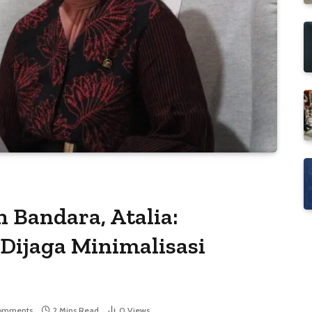
 Bandara, Atalia:
Dijaga Minimalisasi
omments
2 Mins Read
0
Views