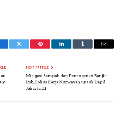
Facebook
Twitter
Pinterest
LinkedIn
Tumblr
Email
ICLE
NEXT ARTICLE
nan
Mitigasi Sampah dan Penanganan Banjir
tam
Rob, Fokus Kerja Nurwayah untuk Dapil
Jakarta III