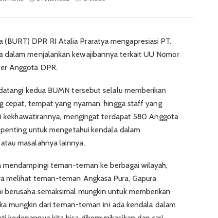
(BURT) DPR RI Atalia Praratya mengapresiasi PT.
a dalam menjalankan kewajibannya terkait UU Nomor
ler Anggota DPR.
a datangi kedua BUMN tersebut selalu memberikan
ng cepat, tempat yang nyaman, hingga staff yang
adi kekhawatirannya, mengingat terdapat 580 Anggota
, penting untuk mengetahui kendala dalam
atau masalahnya lainnya.
ya mendampingi teman-teman ke berbagai wilayah,
ya melihat teman-teman Angkasa Pura, Gapura
ni berusaha semaksimal mungkin untuk memberikan
 jika mungkin dari teman-teman ini ada kendala dalam
 kedepannya kita bisa dikomunikasikan dan cari