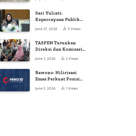
Soroti Dugaan
Kejanggalan Voting
Sari Yuliati:
Kepercayaan Publik
Adalah Modal Terbesar
June 27, 2026
5
Views
Polri
TASPEN Turunkan
Direksi dan Komisaris
untuk Awasi
June 3, 2026
2
Views
Penyaluran Gaji Ke-13
Bawono: Hilirisasi
Emas Perkuat Posisi
Indonesia dalam
June 3, 2026
1
Views
Persaingan Industri
Global