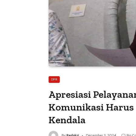
DPR
Apresiasi Pelayanan
Komunikasi Harus 
Kendala
By
Redaksi
December 3, 2024
No C