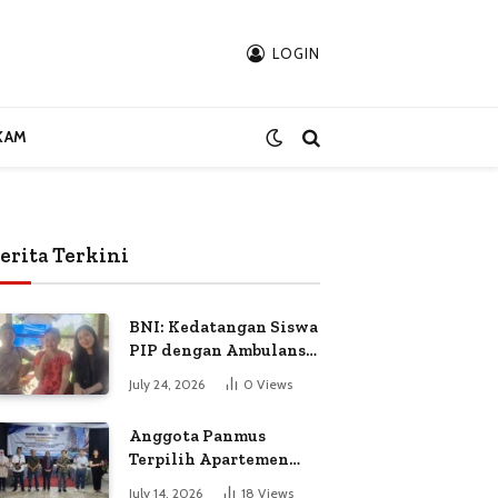
LOGIN
KAM
erita Terkini
BNI: Kedatangan Siswa
PIP dengan Ambulans
Bukan Atas
July 24, 2026
0
Views
Permintaan Petugas
Anggota Panmus
Terpilih Apartemen
Gardenia Boulevard
July 14, 2026
18
Views