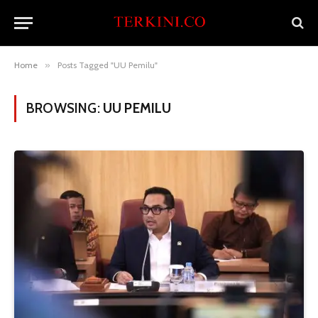
Home
»
Posts Tagged "UU Pemilu"
BROWSING:
UU PEMILU