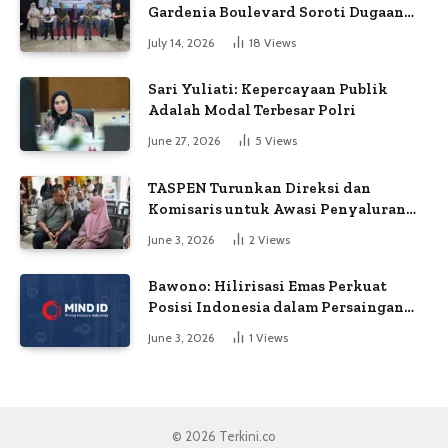
Gardenia Boulevard Soroti Dugaan
Kejanggalan Voting
July 14, 2026
18
Views
Sari Yuliati: Kepercayaan Publik
Adalah Modal Terbesar Polri
June 27, 2026
5
Views
TASPEN Turunkan Direksi dan
Komisaris untuk Awasi Penyaluran
Gaji Ke-13
June 3, 2026
2
Views
Bawono: Hilirisasi Emas Perkuat
Posisi Indonesia dalam Persaingan
Industri Global
June 3, 2026
1
Views
© 2026 Terkini.co