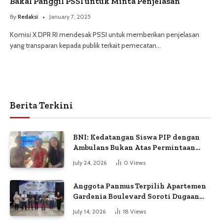
Bakal Panggil PSSI untuk ‌Minta Penjelasan
By
Redaksi
January 7, 2025
Komisi X DPR RI mendesak PSSI untuk memberikan penjelasan
yang transparan kepada publik terkait pemecatan…
Berita Terkini
BNI: Kedatangan Siswa PIP dengan
Ambulans Bukan Atas Permintaan
Petugas
July 24, 2026
0
Views
Anggota Panmus Terpilih Apartemen
Gardenia Boulevard Soroti Dugaan
Kejanggalan Voting
July 14, 2026
18
Views