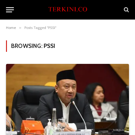
Home
»
Posts Tagged "PSSI"
BROWSING:
PSSI