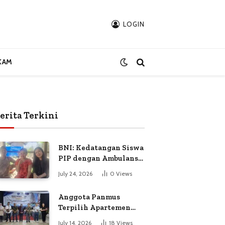
LOGIN
KAM
erita Terkini
BNI: Kedatangan Siswa
PIP dengan Ambulans
Bukan Atas
July 24, 2026
0
Views
Permintaan Petugas
Anggota Panmus
Terpilih Apartemen
Gardenia Boulevard
July 14, 2026
18
Views