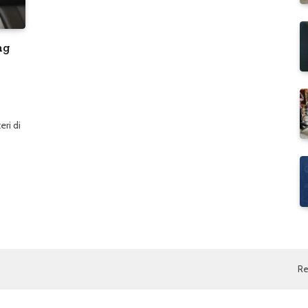
ng
ri di
Re