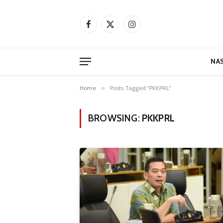
Facebook
X
Instagram
(Twitter)
NA
Home
»
Posts Tagged "PKKPRL"
BROWSING:
PKKPRL