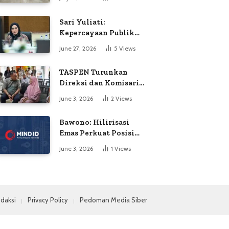
Soroti Dugaan
Kejanggalan Voting
Sari Yuliati:
Kepercayaan Publik
Adalah Modal Terbesar
June 27, 2026
5
Views
Polri
TASPEN Turunkan
Direksi dan Komisaris
untuk Awasi
June 3, 2026
2
Views
Penyaluran Gaji Ke-13
Bawono: Hilirisasi
Emas Perkuat Posisi
Indonesia dalam
June 3, 2026
1
Views
Persaingan Industri
Global
daksi
Privacy Policy
Pedoman Media Siber