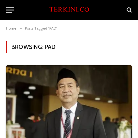
Home
»
Posts Tagged "PAD"
BROWSING:
PAD