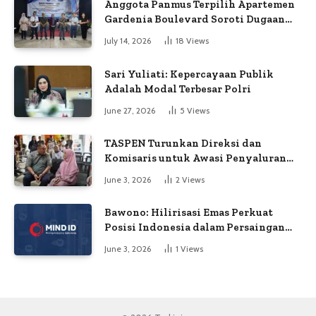
Anggota Panmus Terpilih Apartemen
Gardenia Boulevard Soroti Dugaan
Kejanggalan Voting
July 14, 2026
18
Views
Sari Yuliati: Kepercayaan Publik
Adalah Modal Terbesar Polri
June 27, 2026
5
Views
TASPEN Turunkan Direksi dan
Komisaris untuk Awasi Penyaluran
Gaji Ke-13
June 3, 2026
2
Views
Bawono: Hilirisasi Emas Perkuat
Posisi Indonesia dalam Persaingan
Industri Global
June 3, 2026
1
Views