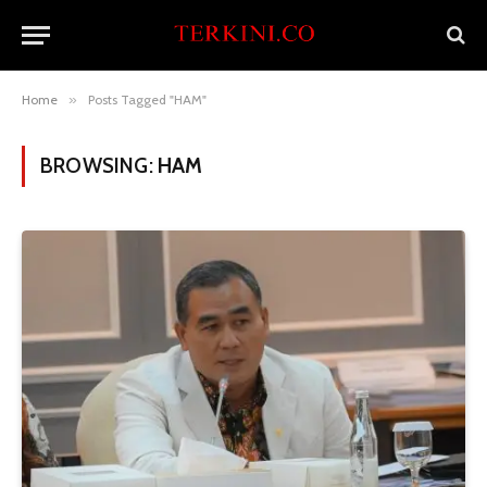
Home
»
Posts Tagged "HAM"
BROWSING:
HAM