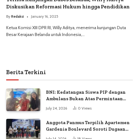
Diskusikan Reformasi Hukum hingga Pendidikan
By
Redaksi
January 16, 2025
Ketua Komisi XIII DPR RI, Willy Aditya, menerima kunjungan Duta
Besar Kerajaan Belanda untuk Indonesia,…
Berita Terkini
BNI: Kedatangan Siswa PIP dengan
Ambulans Bukan Atas Permintaan
Petugas
July 24, 2026
0
Views
Anggota Panmus Terpilih Apartemen
Gardenia Boulevard Soroti Dugaan
Kejanggalan Voting
July 14, 2026
18
Views