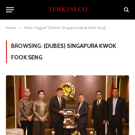
Home
»
Posts Tagged "(Dubes) Singapura Kwok Fook Seng"
BROWSING:
(DUBES) SINGAPURA KWOK
FOOK SENG